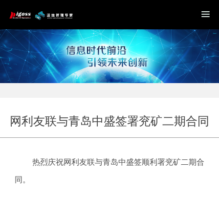
网利友联与青岛中盛签署兖矿二期合同
热烈庆祝网利友联与青岛中盛签顺利署兖矿二期合
同。