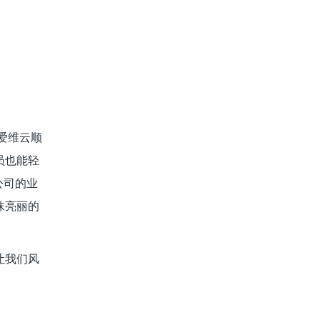
，爱维云顺
员也能轻
公司的业
抹亮丽的
让我们风